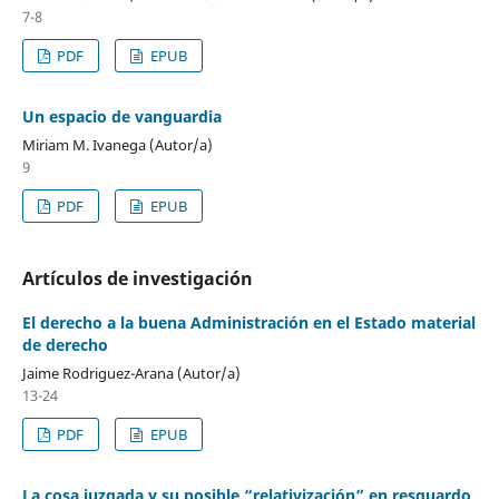
7-8
PDF
EPUB
Un espacio de vanguardia
Miriam M. Ivanega (Autor/a)
9
PDF
EPUB
Artículos de investigación
El derecho a la buena Administración en el Estado material
de derecho
Jaime Rodriguez-Arana (Autor/a)
13-24
PDF
EPUB
La cosa juzgada y su posible “relativización” en resguardo