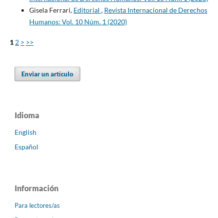
Gisela Ferrari,
Editorial
,
Revista Internacional de Derechos
Humanos: Vol. 10 Núm. 1 (2020)
1
2
>
>>
Enviar un artículo
Idioma
English
Español
Información
Para lectores/as