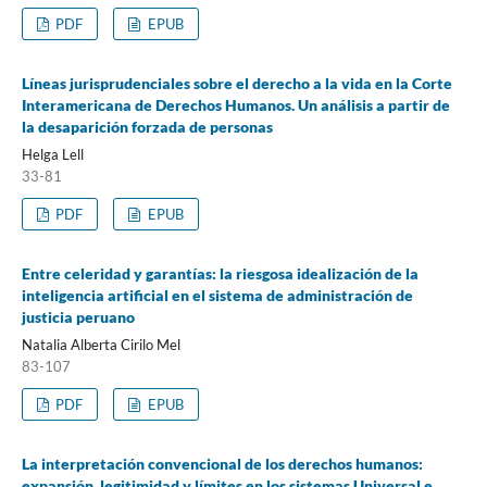
PDF
EPUB
Líneas jurisprudenciales sobre el derecho a la vida en la Corte
Interamericana de Derechos Humanos. Un análisis a partir de
la desaparición forzada de personas
Helga Lell
33-81
PDF
EPUB
Entre celeridad y garantías: la riesgosa idealización de la
inteligencia artificial en el sistema de administración de
justicia peruano
Natalia Alberta Cirilo Mel
83-107
PDF
EPUB
La interpretación convencional de los derechos humanos:
expansión, legitimidad y límites en los sistemas Universal e