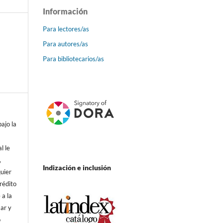
Información
Para lectores/as
Para autores/as
Para bibliotecarios/as
bajo la
al le
,
Indización e inclusión
quier
rédito
 a la
mar y
o