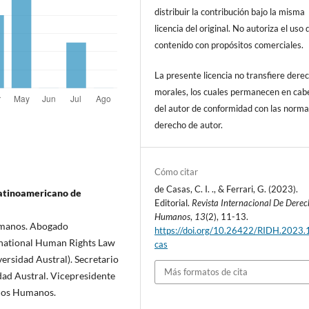
distribuir la contribución bajo la misma
licencia del original. No autoriza el uso 
contenido con propósitos comerciales
La presente licencia no transfiere dere
morales, los cuales permanecen en cab
del autor de conformidad con las norma
derecho de autor.
Cómo citar
de Casas, C. I. ., & Ferrari, G. (2023).
 Latinoamericano de
Editorial.
Revista Internacional De Dere
Humanos
,
13
(2), 11-13.
Humanos. Abogado
https://doi.org/10.26422/RIDH.2023.
ernational Human Rights Law
cas
ersidad Austral). Secretario
Más formatos de cita
dad Austral. Vicepresidente
hos Humanos.