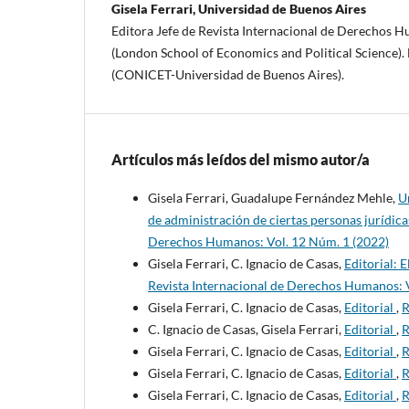
Gisela Ferrari, Universidad de Buenos Aires
Editora Jefe de Revista Internacional de Derechos 
(London School of Economics and Political Science)
(CONICET-Universidad de Buenos Aires).
Artículos más leídos del mismo autor/a
Gisela Ferrari, Guadalupe Fernández Mehle,
U
de administración de ciertas personas jurídicas
Derechos Humanos: Vol. 12 Núm. 1 (2022)
Gisela Ferrari, C. Ignacio de Casas,
Editorial: 
Revista Internacional de Derechos Humanos: V
Gisela Ferrari, C. Ignacio de Casas,
Editorial
,
R
C. Ignacio de Casas, Gisela Ferrari,
Editorial
,
R
Gisela Ferrari, C. Ignacio de Casas,
Editorial
,
R
Gisela Ferrari, C. Ignacio de Casas,
Editorial
,
R
Gisela Ferrari, C. Ignacio de Casas,
Editorial
,
R