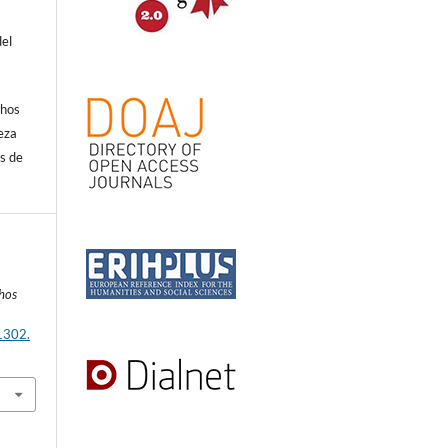
del
.
chos
eza
s de
chos
1302.