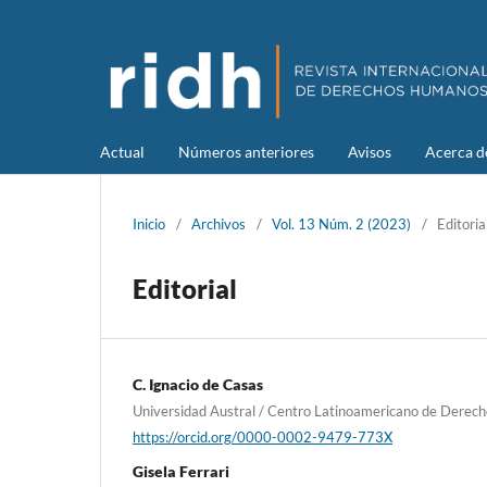
Actual
Números anteriores
Avisos
Acerca 
Inicio
/
Archivos
/
Vol. 13 Núm. 2 (2023)
/
Editoria
Editorial
C. Ignacio de Casas
Universidad Austral / Centro Latinoamericano de Der
https://orcid.org/0000-0002-9479-773X
Gisela Ferrari