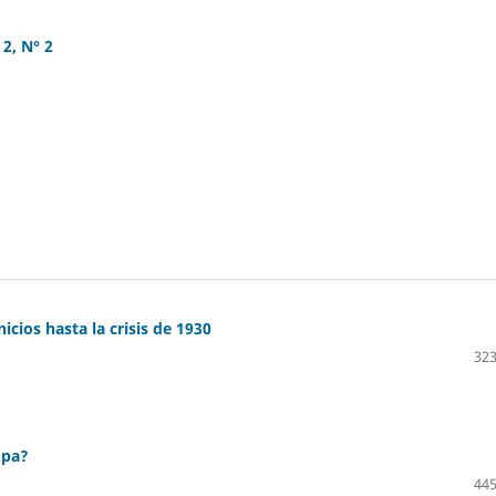
 2, N° 2
icios hasta la crisis de 1930
323
opa?
445