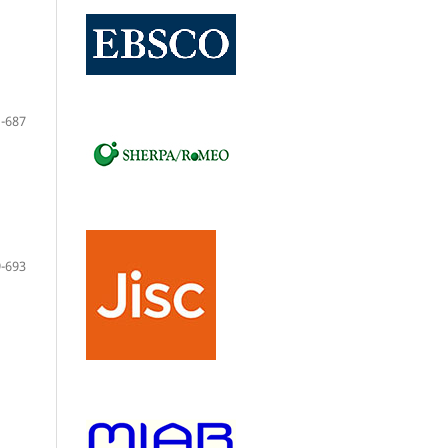
-687
-693