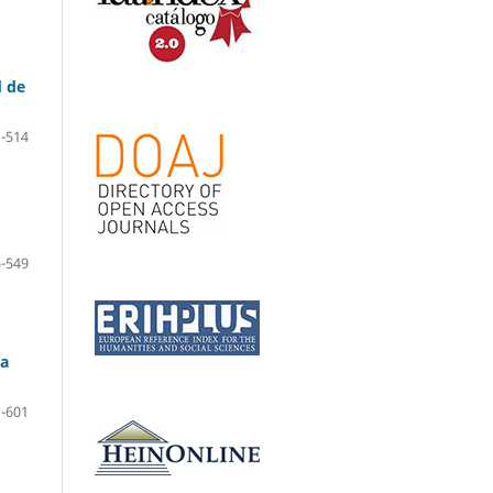
d de
-514
-549
ia
-601