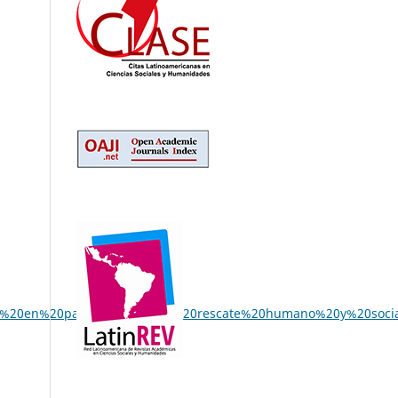
20en%20particular%20a,su%20rescate%20humano%20y%20socia