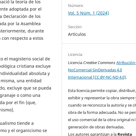
ació la teoría de los
Número
mente adoptada por el
Vol. 5 Núm. 1 (2024)
la Declaración de los
ada por la Asamblea
Sección
steriormente, durante
Artículos
 con respecto a estos
Licencia
o el magisterio social de
Licencia
Creative Commons
Atribución
pológica cristiana excluye
NoComercial-SinDerivadas 4.0
individualidad absoluta y
Internacional (CC BY-NC-ND 4.0)
.
sí misma, una entidad
do, excluye que se pueda
Esta licencia permite copiar, distribuir
ngranaje o como una
exhibir y representar la obra siempre 
a por el fin (que,
cuando se reconozca la autoría y se ci
nismo).
obra de la forma adecuada. No se pe
el uso comercial de la obra original ni 
dualismo tiende a
generación de obras derivadas.
smo y el organicismo se
Los autores garantizan a la
Revista