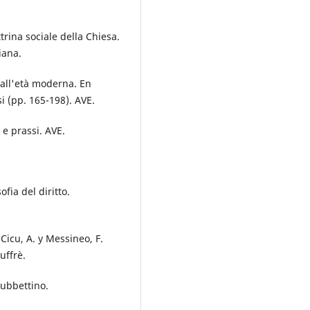
ttrina sociale della Chiesa.
iana.
 all'età moderna. En
si (pp. 165-198). AVE.
a e prassi. AVE.
ofia del diritto.
 Cicu, A. y Messineo, F.
iuffrè.
Rubbettino.