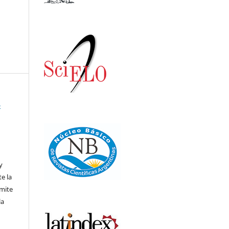
-
,
y
te la
rmite
la