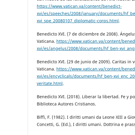
https://www.vatican.va/content/benedict-
xvi/es/speeches/2008/january/documents/hf_b
xvi_spe_20080107_diplomatic-corps.html
.
Benedicto XVI. (7 de diciembre de 2008). Ángelus
Vaticana.
https://www.vatican.va/content/benedi
xvi/es/angelus/2008/documents/hf_ben-xvi_an
Benedicto XVI. (29 de junio de 2009). Caritas in ve
Vaticana.
https://www.vatican.va/content/benedi
xvi/es/encyclicals/documents/hf_ben-xvi_enc_20
veritate.html
.
Benedicto XVI. (2018). Liberar la libertad. Fe y po
Biblioteca Autores Cristianos.
Biffi, F. (1982). I diritti umani da Leone XIII a Gi
Concetti, G. (Ed.), I diritti umani. Dottrina e pras