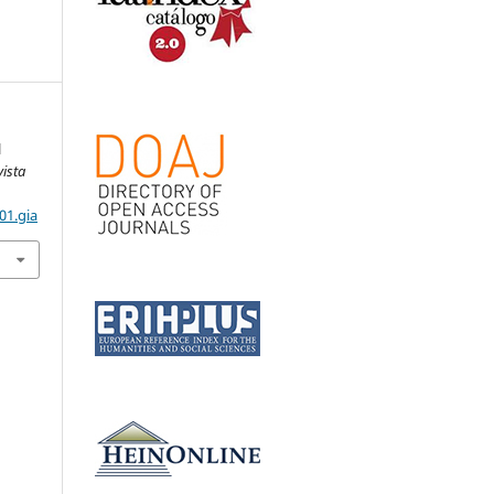
l
vista
01.gia