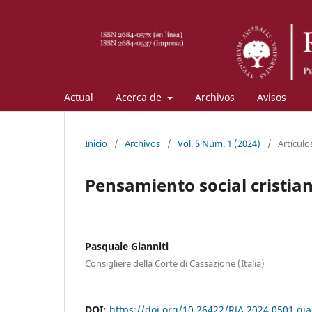
Actual
Acerca de
Archivos
Avisos
Inicio
/
Archivos
/
Vol. 5 Núm. 1 (2024)
/
Artículo
Pensamiento social cristia
Pasquale Gianniti
Consigliere della Corte di Cassazione (Italia)
DOI:
https://doi.org/10.26422/RJA.2024.0501.gia