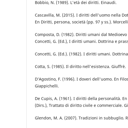
Bobbio, N. (1989). L'età dei diritti. Einaudi.
Cascavilla, M. (2015). I diritti dell'uomo nella Do
En Diritti, persona, società (pp. 97 y ss.). Morcell
Composta, D. (1982). Diritti umani dal Medioevo
Concetti, G. (Ed.), I diritti umani. Dottrina e pras
Concetti, G. (Ed.). (1982). I diritti umani. Dottrin
Cotta, S. (1985). Il diritto nell'esistenza. Giuffrè.
D’Agostino, F. (1996). I doveri dell'uomo. En Filos
Giappichelli.
De Cupis, A. (1961). I diritti della personalità. En
(Dirs.), Trattato di diritto civile e commerciale. G
Glendon, M. A. (2007). Tradizioni in subbuglio. 