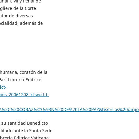
nal Civil y Penal de
gliere de la Corte
tor de diversas
ecialidad, además de
a humana, corazón de la
z. Libreria Editrice
ct-
mes_20061208_xl-world-
A%2C%20CORAZ%C3%93N%20DE%20LA%20PAZ&text=Los%20dirijo%
e su santidad Benedicto
ditado ante la Santa Sede
breria Editrice Vaticana.