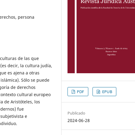
derechos, persona
 culturas de las que
es decir, la cultura judía,
que es ajena a otras
a islámica). Sólo se puede
goría de derechos
PDF
EPUB
 contexto cultural europeo
a de Aristóteles, los
ndernos) fue
Publicado
ubjetivista e
2024-06-28
ndividuo.