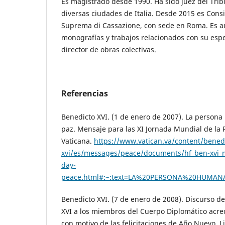
Es magistrado desde 1990. Ha sido juez del Tribu
diversas ciudades de Italia. Desde 2015 es Consi
Suprema di Cassazione, con sede en Roma. Es au
monografías y trabajos relacionados con su esp
director de obras colectivas.
Referencias
Benedicto XVI. (1 de enero de 2007). La person
paz. Mensaje para las XI Jornada Mundial de la Pa
Vaticana.
https://www.vatican.va/content/benedi
xvi/es/messages/peace/documents/hf_ben-xvi_
day-
peace.html#:~:text=LA%20PERSONA%20HUMAN
Benedicto XVI. (7 de enero de 2008). Discurso d
XVI a los miembros del Cuerpo Diplomático acre
con motivo de las felicitaciones de Año Nuevo. Li