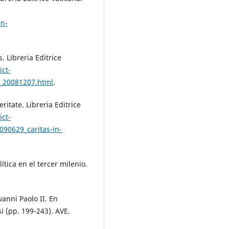
en-
. Libreria Editrice
ct-
g_20081207.html
.
ritate. Libreria Editrice
ct-
090629_caritas-in-
lítica en el tercer milenio.
ovanni Paolo II. En
si (pp. 199-243). AVE.