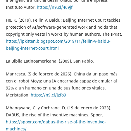
inteligencia artificial desarrollado por una empresa.
Instituto Autor.
https://n9.cl/469jf
He, K. (2019). Feilin v. Baidu: Beijing Internet Court tackles
protection of AI/software-generated work and holds that
copyright only vests in works by human authors. The IPKat.
https://ipkitten.blogspot.com/2019/11/feilin-v-baidu-
beijing-internet-court.html
La Biblia Latinoamericana. (2009). San Pablo.
Manresca. (5 de febrero de 2026). China da un paso más
con el robot Moya: una IA encarnada capaz de emular al
92% a un humano en una de sus funciones vitales.
Meristation.
https://n9.cl/jzfo9
Mhangwane, C. y Cochrane, D. (19 de enero de 2023).
DABUS, the rise of the inventive machines. Spoor.
https://spoor.com/dabus-the-rise-of-the-inventive-
machines/