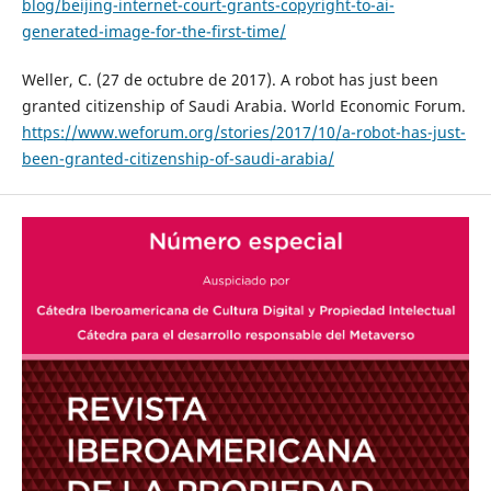
blog/beijing-internet-court-grants-copyright-to-ai-
generated-image-for-the-first-time/
Weller, C. (27 de octubre de 2017). A robot has just been
granted citizenship of Saudi Arabia. World Economic Forum.
https://www.weforum.org/stories/2017/10/a-robot-has-just-
been-granted-citizenship-of-saudi-arabia/