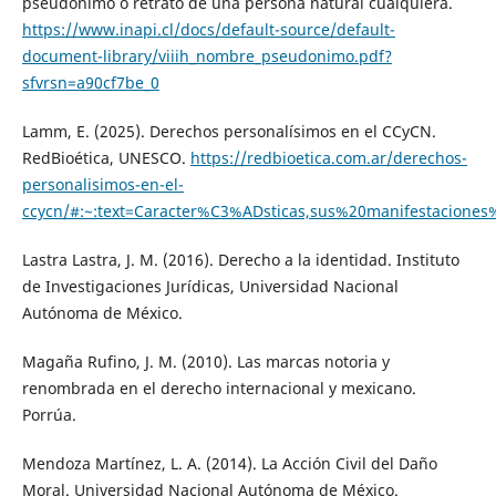
pseudónimo o retrato de una persona natural cualquiera.
https://www.inapi.cl/docs/default-source/default-
document-library/viiih_nombre_pseudonimo.pdf?
sfvrsn=a90cf7be_0
Lamm, E. (2025). Derechos personalísimos en el CCyCN.
RedBioética, UNESCO.
https://redbioetica.com.ar/derechos-
personalisimos-en-el-
ccycn/#:~:text=Caracter%C3%ADsticas,sus%20manifestacione
Lastra Lastra, J. M. (2016). Derecho a la identidad. Instituto
de Investigaciones Jurídicas, Universidad Nacional
Autónoma de México.
Magaña Rufino, J. M. (2010). Las marcas notoria y
renombrada en el derecho internacional y mexicano.
Porrúa.
Mendoza Martínez, L. A. (2014). La Acción Civil del Daño
Moral. Universidad Nacional Autónoma de México.