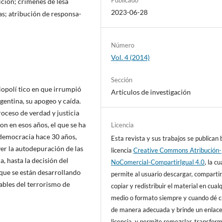
ición; crímenes de lesa
2023-06-28
s; atribución de responsa­
Número
Vol. 4 (2014)
Sección
olí­ tico en que irrumpió
Artículos de investigación
 gentina, su apogeo y caída.
oceso de verdad y justicia
n en esos años, el que se ha
Licencia
democracia hace 30 años,
Esta revista y sus trabajos se publican 
er la autodepuración de las
licencia
Creative Commons Atribución-
 hasta la decisión del
NoComercial-CompartirIgual 4.0
, la cu
que se están desarrollando
permite al usuario descargar, compartir
ables del terrorismo de
copiar y redistribuir el material en cual
medio o formato siempre y cuando dé c
de manera adecuada y brinde un enlace
licencia, y permite remezclar, transfor