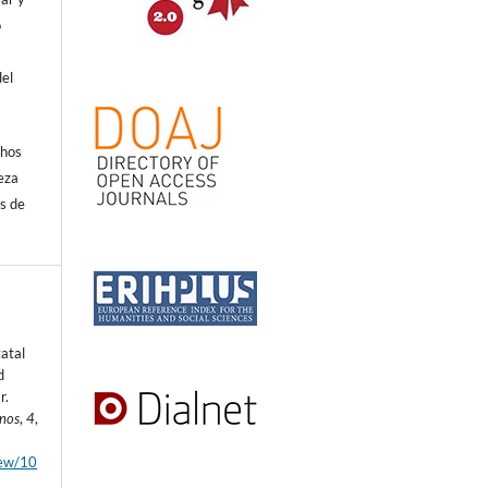
o
del
.
chos
eza
s de
atal
d
r.
anos
,
4
,
view/10