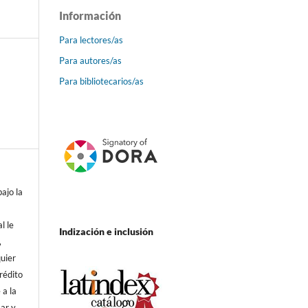
Información
Para lectores/as
Para autores/as
Para bibliotecarios/as
bajo la
al le
Indización e inclusión
,
quier
rédito
 a la
mar y