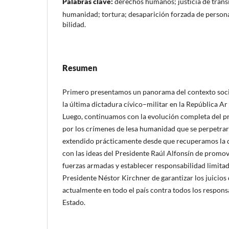
Palabras clave:
derechos humanos; justicia de trans
humanidad; tortura; desaparición forzada de persona
bilidad.
Resumen
Primero presentamos un panorama del contexto sociop
la última dictadura cívico–militar en la República Ar­
Luego, continuamos con la evolución completa del pr
por los crímenes de lesa humanidad que se perpetraro
extendido prácticamente desde que recuperamos la 
con las ideas del Presidente Raúl Alfonsín de promov
fuerzas armadas y establecer responsabilidad limitada,
Presidente Néstor Kirchner de garantizar los juicios 
actualmente en todo el país contra todos los respons
Estado.