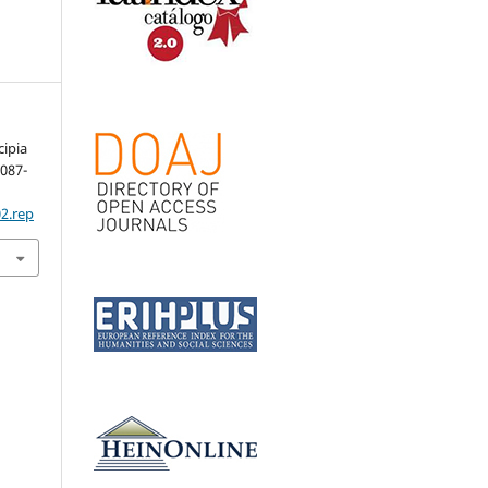
cipia
1087-
02.rep