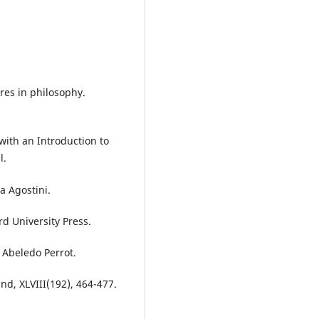
res in philosophy.
ith an Introduction to
l.
a Agostini.
rd University Press.
a. Abeledo Perrot.
ind, XLVIII(192), 464-477.