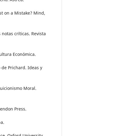
st on a Mistake? Mind,
 notas críticas. Revista
 Cultura Económica.
 de Prichard. Ideas y
ntuicionismo Moral.
rendon Press.
ba.
ce. Oxford University