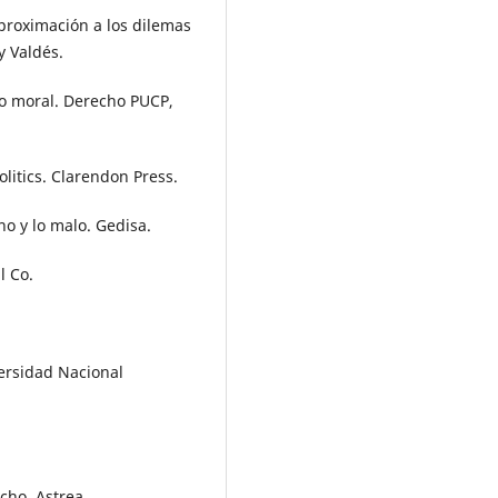
aproximación a los dilemas
y Valdés.
to moral. Derecho PUCP,
 Politics. Clarendon Press.
eno y lo malo. Gedisa.
l Co.
versidad Nacional
echo. Astrea.