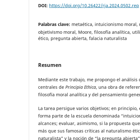
DOI:
https://doi.org/10.26422/rja.2024.0502.rep
Palabras clave:
metaética, intuicionismo moral, 
objetivismo moral, Moore, filosofía analítica, uti
ético, pregunta abierta, falacia naturalista
Resumen
Mediante este trabajo, me propongo el análisis
centrales de
Principia Ethica
, una obra de refere
filosofía moral analítica y del pensamiento gene
La tarea persigue varios objetivos; en principio,
forma parte de la escuela denominada “intuici
alcances; evaluar, asimismo, si la propuesta que
más que sus famosas críticas al naturalismo étic
naturalista” y la noción de “la pregunta abierta”