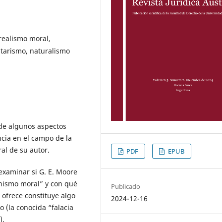
realismo moral,
litarismo, naturalismo
 de algunos aspectos
ncia en el campo de la
ral de su autor.
PDF
EPUB
 examinar si G. E. Moore
onismo moral” y con qué
Publicado
 ofrece constituye algo
2024-12-16
o (la conocida “falacia
).