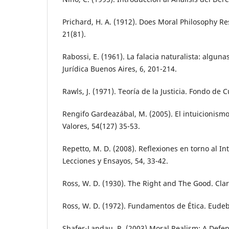
Prichard, H. A. (1912). Does Moral Philosophy Re
21(81).
Rabossi, E. (1961). La falacia naturalista: algunas
Jurídica Buenos Aires, 6, 201-214.
Rawls, J. (1971). Teoría de la Justicia. Fondo de
Rengifo Gardeazábal, M. (2005). El intuicionismo
Valores, 54(127) 35-53.
Repetto, M. D. (2008). Reflexiones en torno al I
Lecciones y Ensayos, 54, 33-42.
Ross, W. D. (1930). The Right and The Good. Cla
Ross, W. D. (1972). Fundamentos de Ética. Eude
Shafer-Landau, R. (2003) Moral Realism: A Defen