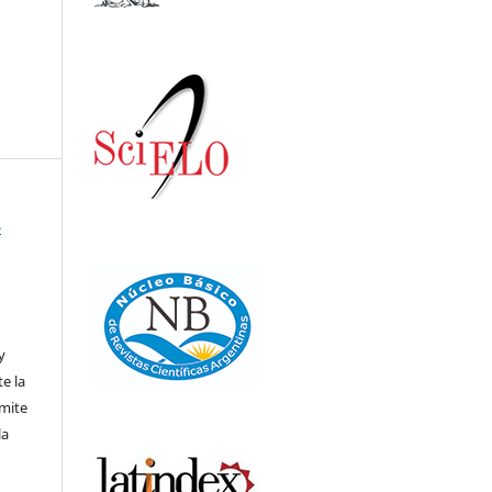
-
,
y
te la
rmite
la