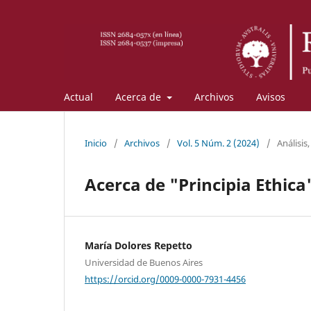
Actual
Acerca de
Archivos
Avisos
Inicio
/
Archivos
/
Vol. 5 Núm. 2 (2024)
/
Análisis
Acerca de "Principia Ethica
María Dolores Repetto
Universidad de Buenos Aires
https://orcid.org/0009-0000-7931-4456