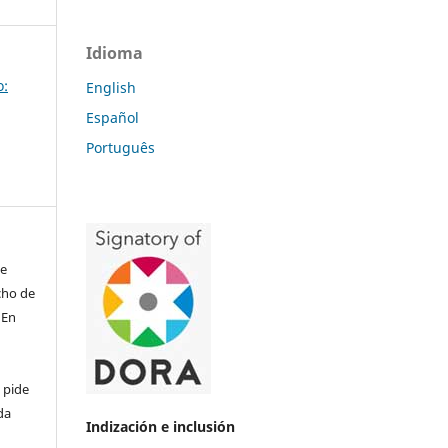
Idioma
o:
English
Español
Português
de
echo de
 En
 pide
da
Indización e inclusión