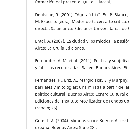
formación del presente. Quito: Olacchi.
Deutsche, R. (2001). “Agorafobia”. En: P. Blanco, J
M. Expósito (eds.). Modos de hacer: arte crítico,
directa. Salamanca: Ediciones Universitarias de
Entel, A. (2007). La ciudad y los miedos: la pas
Aires: La Crujía Ediciones.
Fernández, A. M. et al. (2011). Política y subjeti
y fábricas recuperadas. 3a. ed. Buenos Aires: Bib
Fernández, H., Enz, A., Margiolakis, E. y Murphy
barriales y mitologías: una mirada a partir de l
político cultural. Buenos Aires: Centro Cultural 
Ediciones del Instituto Movilizador de Fondos C
trabajo; 26).
Gorelik, A. (2004). Miradas sobre Buenos Aires: hi
urbana. Buenos Aires: Siglo XXI.