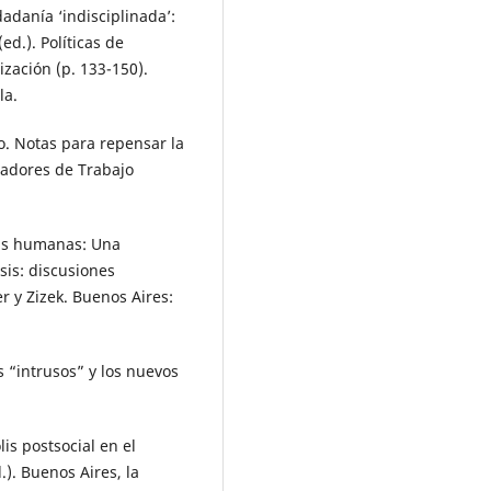
dadanía ‘indisciplinada’:
d.). Políticas de
ización (p. 133-150).
la.
co. Notas para repensar la
adores de Trabajo
cias humanas: Una
isis: discusiones
r y Zizek. Buenos Aires:
s “intrusos” y los nuevos
lis postsocial en el
.). Buenos Aires, la