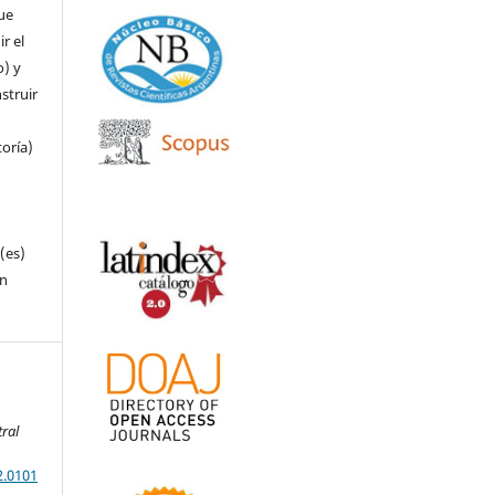
que
r el
o) y
struir
toría)
(es)
in
s
ral
2.0101