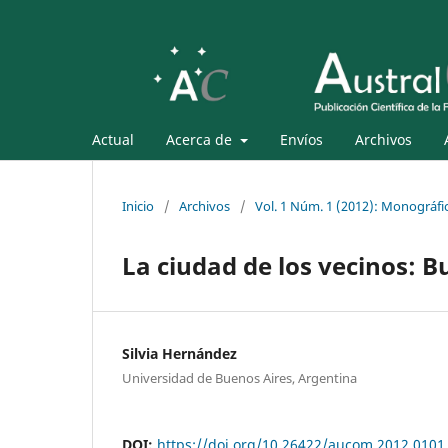
Actual
Acerca de
Envíos
Archivos
Inicio
/
Archivos
/
Vol. 1 Núm. 1 (2012): Monográfi
La ciudad de los vecinos: B
Silvia Hernández
Universidad de Buenos Aires, Argentina
DOI:
https://doi.org/10.26422/aucom.2012.0101