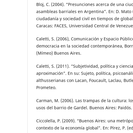
Bloj, C. (2004). “Presunciones acerca de una ciu
asambleas barriales en Argentina”. En: D. Mato (e
ciudadanía y sociedad civil en tiempos de global
Caracas: FACES, Universidad Central de Venezue
Caletti, S. (2006), Comunicación y Espacio Públi
democracia en la sociedad contemporánea, Borr
(Mímeo) Buenos Aires.
Caletti, S. (2011). “Subjetividad, política y cien
aproximación”. En su: Sujeto, política, psicoanál
althusserianas con Lacan, Foucault, Laclau, Butle
Prometeo.
Carman, M. (2006). Las trampas de la cultura: lo
usos del barrio de Gardel. Buenos Aires: Paidós.
Ciccolella, P. (2009). “Buenos Aires: una metrópo
contexto de la economía global”. En: Pírez, P. (ed