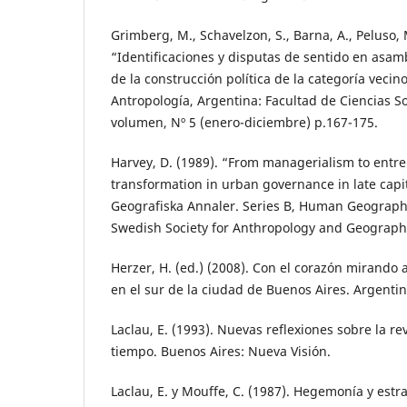
Grimberg, M., Schavelzon, S., Barna, A., Peluso, 
“Identificaciones y disputas de sentido en asamb
de la construcción política de la categoría vecin
Antropología, Argentina: Facultad de Ciencias S
volumen, Nº 5 (enero-diciembre) p.167-175.
Harvey, D. (1989). “From managerialism to entre
transformation in urban governance in late capit
Geografiska Annaler. Series B, Human Geography,
Swedish Society for Anthropology and Geography
Herzer, H. (ed.) (2008). Con el corazón mirando 
en el sur de la ciudad de Buenos Aires. Argentina
Laclau, E. (1993). Nuevas reflexiones sobre la r
tiempo. Buenos Aires: Nueva Visión.
Laclau, E. y Mouffe, C. (1987). Hegemonía y estra