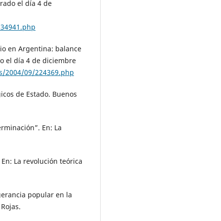
ado el día 4 de
134941.php
io en Argentina: balance
o el día 4 de diciembre
ws/2004/09/224369.php
ógicos de Estado. Buenos
erminación”. En: La
En: La revolución teórica
igerancia popular en la
 Rojas.