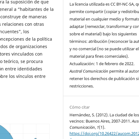
tra la suposición de que
La licencia utilizada es CC BY-NC-SA, 
neral a “habitantes de la
permite compartir (copiar y redistribui
s construye de maneras
material en cualquier medio y format
 relaciones con otras
adaptar (remezclar, transformar y con
incuentes”, los
sobre el material) bajo los siguientes
ncepciones de la política
términos: atribución (reconocer la au
iados de organizaciones
y no comercial (no se puede utilizar el
tores vinculados con
material para fines comerciales).
no teórico, se procura
Actualización: 1 de febrero de 2022.
ión entre identidades
Austral Comunicación
permite al autor
obre los vínculos entre
retener los derechos de publicación s
restricciones.
Cómo citar
Hernández, S. (2012). La ciudad de lo
vecinos: Buenos Aires, 2007-2011.
Aust
Comunicación
,
1
(1).
https://doi.org/10.26422/aucom.201