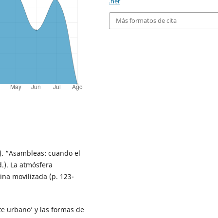
.her
Más formatos de cita
2). “Asambleas: cuando el
ed.). La atmósfera
ina movilizada (p. 123-
te urbano’ y las formas de