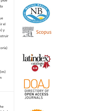
 pide
da
que
r el
o) y
struir
toría)
(es)
in
The