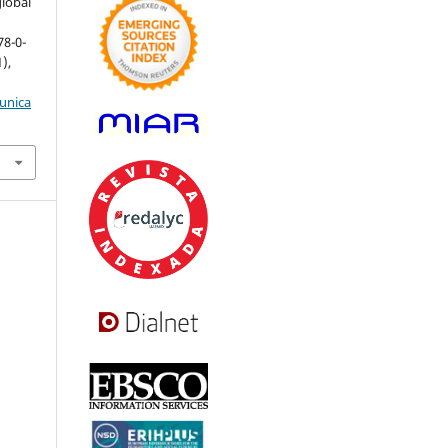
lobal
78-0-
1),
munica