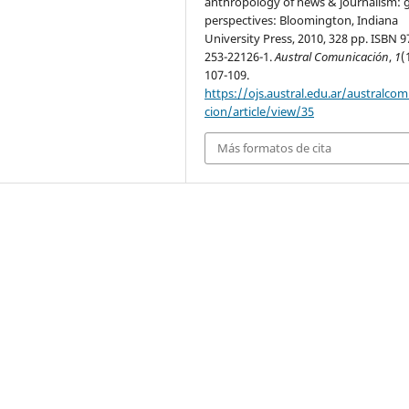
anthropology of news & journalism: g
perspectives: Bloomington, Indiana
University Press, 2010, 328 pp. ISBN 9
253-22126-1.
Austral Comunicación
,
1
(
107-109.
https://ojs.austral.edu.ar/australco
cion/article/view/35
Más formatos de cita