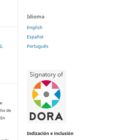
Idioma
English
Español
o:
Português
de
echo de
 En
Indización e inclusión