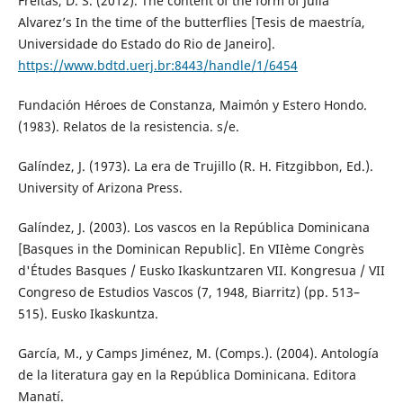
Freitas, D. S. (2012). The content of the form of Julia
Alvarez’s In the time of the butterflies [Tesis de maestría,
Universidade do Estado do Rio de Janeiro].
https://www.bdtd.uerj.br:8443/handle/1/6454
Fundación Héroes de Constanza, Maimón y Estero Hondo.
(1983). Relatos de la resistencia. s/e.
Galíndez, J. (1973). La era de Trujillo (R. H. Fitzgibbon, Ed.).
University of Arizona Press.
Galíndez, J. (2003). Los vascos en la República Dominicana
[Basques in the Dominican Republic]. En VIIème Congrès
d'Études Basques / Eusko Ikaskuntzaren VII. Kongresua / VII
Congreso de Estudios Vascos (7, 1948, Biarritz) (pp. 513–
515). Eusko Ikaskuntza.
García, M., y Camps Jiménez, M. (Comps.). (2004). Antología
de la literatura gay en la República Dominicana. Editora
Manatí.