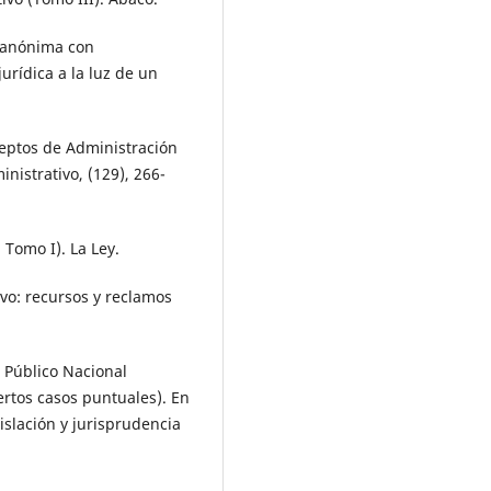
ad anónima con
jurídica a la luz de un
ceptos de Administración
nistrativo, (129), 266-
 Tomo I). La Ley.
ivo: recursos y reclamos
r Público Nacional
iertos casos puntuales). En
slación y jurisprudencia