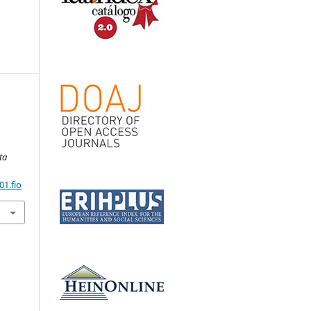
ta
01.fio