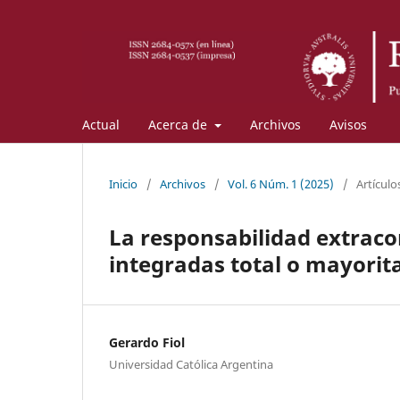
Actual
Acerca de
Archivos
Avisos
Inicio
/
Archivos
/
Vol. 6 Núm. 1 (2025)
/
Artículo
La responsabilidad extraco
integradas total o mayorit
Gerardo Fiol
Universidad Católica Argentina