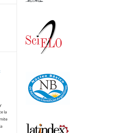
-
,
y
te la
rmite
la