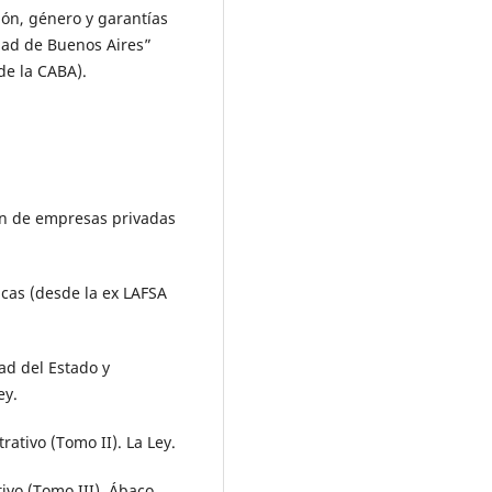
ión, género y garantías
udad de Buenos Aires”
de la CABA).
ión de empresas privadas
icas (desde la ex LAFSA
ad del Estado y
ey.
rativo (Tomo II). La Ley.
ivo (Tomo III). Ábaco.