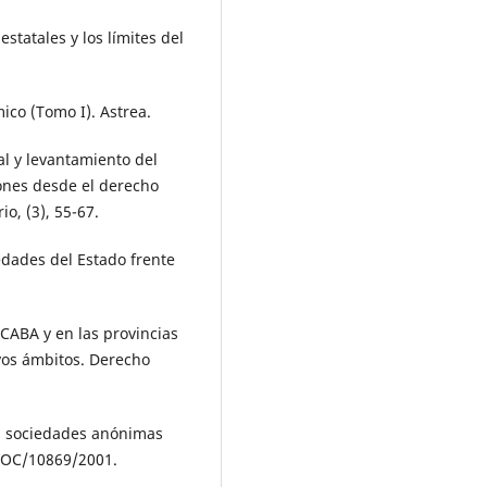
statales y los límites del
ico (Tomo I). Astrea.
al y levantamiento del
iones desde el derecho
o, (3), 55-67.
iedades del Estado frente
 CABA y en las provincias
vos ámbitos. Derecho
las sociedades anónimas
/DOC/10869/2001.