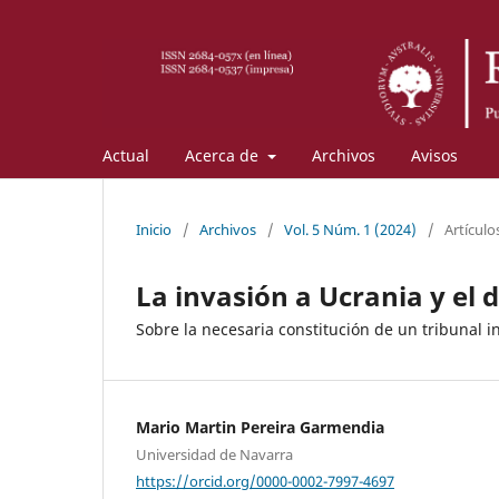
Actual
Acerca de
Archivos
Avisos
Inicio
/
Archivos
/
Vol. 5 Núm. 1 (2024)
/
Artículo
La invasión a Ucrania y el 
Sobre la necesaria constitución de un tribunal i
Mario Martin Pereira Garmendia
Universidad de Navarra
https://orcid.org/0000-0002-7997-4697