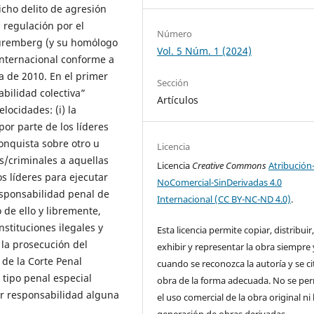
icho delito de agresión
u regulación por el
Número
 Núremberg (y su homólogo
Vol. 5 Núm. 1 (2024)
Internacional conforme a
a de 2010. En el primer
Sección
abilidad colectiva”
Artículos
ocidades: (i) la
 por parte de los líderes
conquista sobre otro u
Licencia
es/criminales a aquellas
Licencia
Creative Commons
Atribución
s líderes para ejecutar
NoComercial-SinDerivadas 4.0
responsabilidad penal de
Internacional (CC BY-NC-ND 4.0)
.
 de ello y libremente,
nstituciones ilegales y
Esta licencia permite copiar, distribuir
la prosecución del
exhibir y representar la obra siempre 
 de la Corte Penal
cuando se reconozca la autoría y se ci
n tipo penal especial
obra de la forma adecuada. No se pe
tar responsabilidad alguna
el uso comercial de la obra original ni 
generación de obras derivadas.