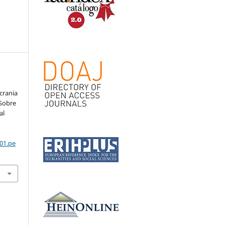
Ucrania
 Sobre
al
01.pe