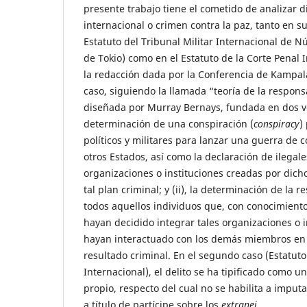
presente trabajo tiene el cometido de analizar d
internacional o crimen contra la paz, tanto en s
Estatuto del Tribunal Militar Internacional de
de Tokio) como en el Estatuto de la Corte Penal 
la redacción dada por la Conferencia de Kampal
caso, siguiendo la llamada “teoría de la respons
diseñada por Murray Bernays, fundada en dos vel
determinación de una conspiración (
conspiracy
)
políticos y militares para lanzar una guerra de 
otros Estados, así como la declaración de ilegal
organizaciones o instituciones creadas por dicho
tal plan criminal; y (ii), la determinación de la 
todos aquellos individuos que, con conocimiento
hayan decidido integrar tales organizaciones o i
hayan interactuado con los demás miembros en 
resultado criminal. En el segundo caso (Estatuto
Internacional), el delito se ha tipificado como u
propio, respecto del cual no se habilita a impu
a título de partícipe sobre los
extranei
.