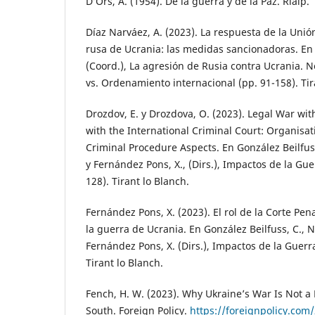
D’Ors, A. (1954). De la guerra y de la Paz. Rialp.
Díaz Narváez, A. (2023). La respuesta de la Unió
rusa de Ucrania: las medidas sancionadoras. En
(Coord.), La agresión de Rusia contra Ucrania. 
vs. Ordenamiento internacional (pp. 91-158). Tir
Drozdov, E. y Drozdova, O. (2023). Legal War wi
with the International Criminal Court: Organisati
Criminal Procedure Aspects. En González Beilfus
y Fernández Pons, X., (Dirs.), Impactos de la Gue
128). Tirant lo Blanch.
Fernández Pons, X. (2023). El rol de la Corte Pen
la guerra de Ucrania. En González Beilfuss, C., 
Fernández Pons, X. (Dirs.), Impactos de la Guerr
Tirant lo Blanch.
Fench, H. W. (2023). Why Ukraine’s War Is Not a P
South. Foreign Policy.
https://foreignpolicy.com