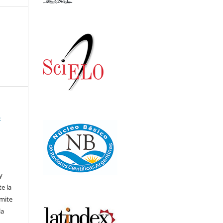
-
,
y
te la
rmite
la