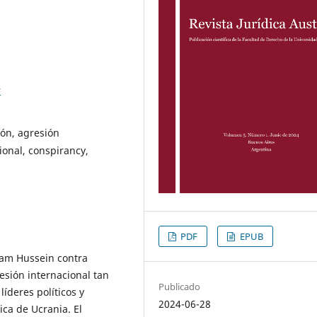
r
ión, agresión
ional, conspirancy,
PDF
EPUB
dam Hussein contra
sión internacional tan
Publicado
líderes políticos y
2024-06-28
ica de Ucrania. El