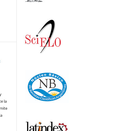
-
,
y
te la
rmite
la