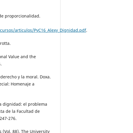
 de proporcionalidad.
ecursos/articulos/PyC16_Alexy_Dignidad.pdf
.
rotta.
onal Value and the
.
 derecho y la moral. Doxa.
ecial: Homenaje a
la dignidad: el problema
a de la Facultad de
 247-276.
s (Vol. 88). The University