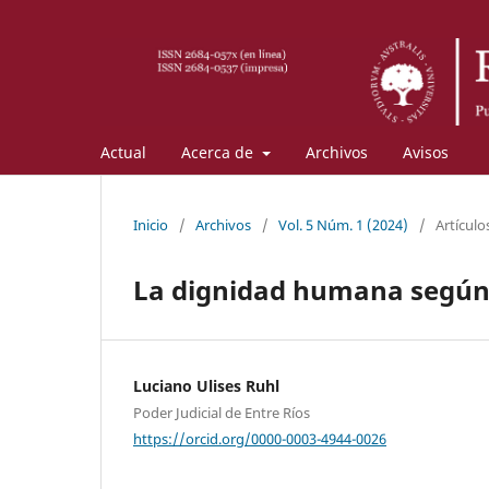
Actual
Acerca de
Archivos
Avisos
Inicio
/
Archivos
/
Vol. 5 Núm. 1 (2024)
/
Artículo
La dignidad humana según
Luciano Ulises Ruhl
Poder Judicial de Entre Ríos
https://orcid.org/0000-0003-4944-0026