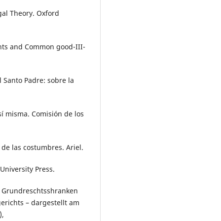
egal Theory. Oxford
ghts and Common good-III-
el Santo Padre: sobre la
 sí misma. Comisión de los
 de las costumbres. Ariel.
 University Press.
d Grundreschtsshranken
richts – dargestellt am
),