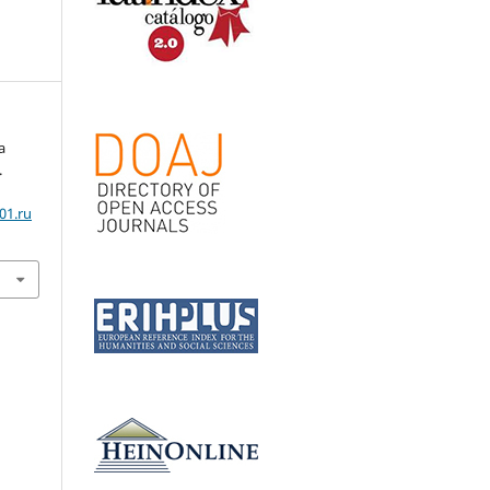
a
.
01.ru