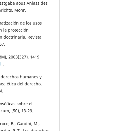
estgabe aous Anlass des
richts. Mohr.
ematización de los usos
 la protección
 doctrinaria. Revista
67.
 BMJ, 2003(327), 1419.
ll
.
a, derechos humanos y
ea ética del derecho.
M.
losóficas sobre el
cum, (50), 13-29.
Croce, B., Gandhi, M.,
ardin, P. T., Los derechos