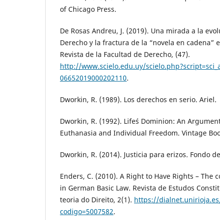
of Chicago Press.
De Rosas Andreu, J. (2019). Una mirada a la evo
Derecho y la fractura de la “novela en cadena” 
Revista de la Facultad de Derecho, (47).
http://www.scielo.edu.uy/scielo.php?script=sci_
06652019000202110
.
Dworkin, R. (1989). Los derechos en serio. Ariel.
Dworkin, R. (1992). Life´s Dominion: An Argumen
Euthanasia and Individual Freedom. Vintage Boo
Dworkin, R. (2014). Justicia para erizos. Fondo 
Enders, C. (2010). A Right to Have Rights – The 
in German Basic Law. Revista de Estudos Consti
teoria do Direito, 2(1).
https://dialnet.unirioja.es
codigo=5007582
.