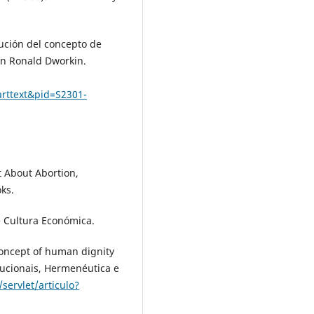
lución del concepto de
en Ronald Dworkin.
arttext&pid=S2301-
t About Abortion,
ks.
de Cultura Económica.
concept of human dignity
tucionais, Hermenéutica e
/servlet/articulo?