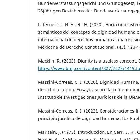
Bunderversfassungsgerichl und Grundgesetz, F
25jährigen Bestehens des Bundesverfassungsge
Laferriere, J. N. y Lell, H. (2020). Hacia una sist
semánticos del concepto de dignidad humana en
internacional de derechos humanos: una revisión
Mexicana de Derecho Constitucional, (43), 129-1
Macklin, R. (2003). Dignity is a useless concept.
https://www.bmj.com/content/327/7429/1419.fu
Massini-Correas, C. I. (2020). Dignidad Human
derecho a la vida. Ensayos sobre la contemporán
Instituto de Investigaciones Jurídicas de la UNA
Massini-Correas, C. I. (2023). Consideraciones fi
principio jurídico de dignidad humana. Ius Publi
Maritain, J. (1975). Introducción. En Carr, E. H., 
Huzley, A., De Madariaga, S., Maritain, J. y De Ch