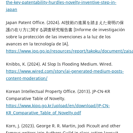
the-key-patentability-hurdles-novelty-inventive-step-in-
japan
Japan Patent Office. (2024). AI技術の進展を踏まえた発明の保
護の在り方に関する調査研究報告書 [Informe de investigación
sobre la protección de las invenciones a la luz de los
avances en la tecnología de IA].
https://www.jpo.go.jp/resources/report/takoku/document/zai
Knibbs, K. (2024). AI Slop Is Flooding Medium. Wired.
https://www.wired.com/story/ai-generated-medium-posts-
content-moderation/
Korean Intellectual Property Office. (2013). JP-CN-KR
Comparative Table of Novelty.
https://www.kipo.go.kr/upload/en/download/JP-CN-
KR_Comparative_Table_of_Novelty.pdf
Korn, J. (2023). George R. R. Martin, Jodi Picoult and other
famous writers join Authors Guild in class action lawsuit