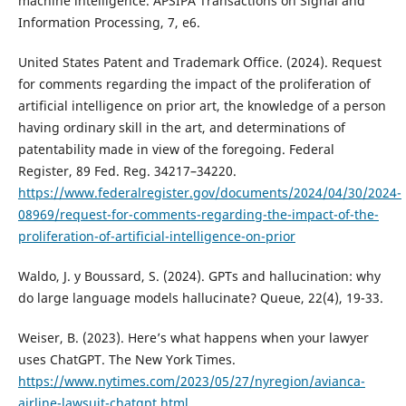
machine intelligence. APSIPA Transactions on Signal and
Information Processing, 7, e6.
United States Patent and Trademark Office. (2024). Request
for comments regarding the impact of the proliferation of
artificial intelligence on prior art, the knowledge of a person
having ordinary skill in the art, and determinations of
patentability made in view of the foregoing. Federal
Register, 89 Fed. Reg. 34217–34220.
https://www.federalregister.gov/documents/2024/04/30/2024-
08969/request-for-comments-regarding-the-impact-of-the-
proliferation-of-artificial-intelligence-on-prior
Waldo, J. y Boussard, S. (2024). GPTs and hallucination: why
do large language models hallucinate? Queue, 22(4), 19-33.
Weiser, B. (2023). Here’s what happens when your lawyer
uses ChatGPT. The New York Times.
https://www.nytimes.com/2023/05/27/nyregion/avianca-
airline-lawsuit-chatgpt.html