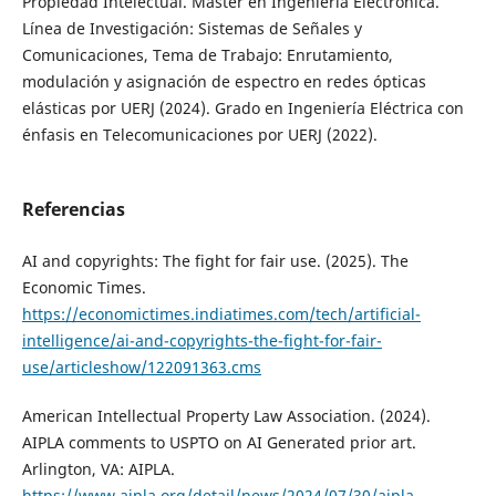
Propiedad Intelectual. Máster en Ingeniería Electrónica.
Línea de Investigación: Sistemas de Señales y
Comunicaciones, Tema de Trabajo: Enrutamiento,
modulación y asignación de espectro en redes ópticas
elásticas por UERJ (2024). Grado en Ingeniería Eléctrica con
énfasis en Telecomunicaciones por UERJ (2022).
Referencias
AI and copyrights: The fight for fair use. (2025). The
Economic Times.
https://economictimes.indiatimes.com/tech/artificial-
intelligence/ai-and-copyrights-the-fight-for-fair-
use/articleshow/122091363.cms
American Intellectual Property Law Association. (2024).
AIPLA comments to USPTO on AI Generated prior art.
Arlington, VA: AIPLA.
https://www.aipla.org/detail/news/2024/07/30/aipla-