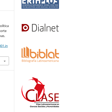
olítica
porte
nas.
01.in