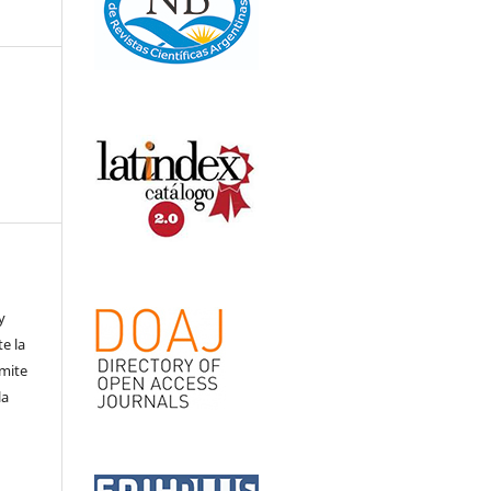
,
y
te la
rmite
la