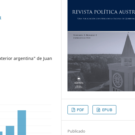
u
xterior argentina" de Juan
PDF
EPUB
Publicado