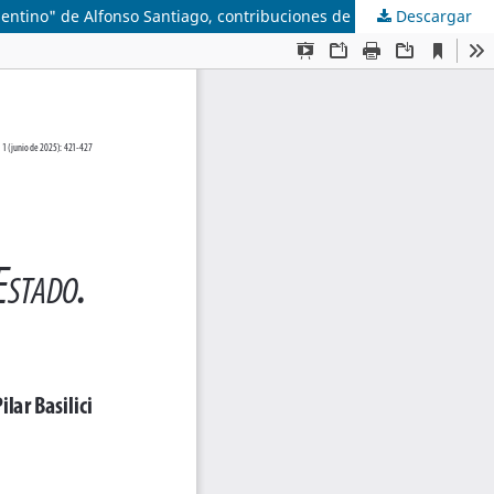
Descargar
"Lecciones de derecho constitucional. Teoría de la Constitución y Organización del Estado. Tomo II. El Estado constitucional argentino" de Alfonso Santiago, contribuciones de María Verónica Nolazco, María del Pilar Basilici y Bernardo Braunstein