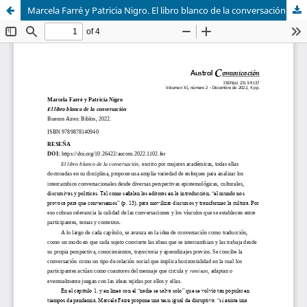
Marcela Farré y Patricia Nigro. El libro blanco de la conversación